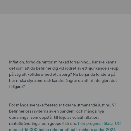
Inflation, förhöjda räntor, minskad försäljning… Kanske känns
det som att du befinner dig vid rodret av ett sjunkande skepp,
på väg att kollidera med ett isberg? Nu börjar du fundera på
hur ni ska styra om, och kanske ångrar du att ni inte gjort det
tidigare?
För många svenska företag är tiderna utmanande just nu. Vi
befinner oss i sviterna av en pandemi och många nya
utmaningar som uppstår till följd av volatil inflation,
ränteförändringar och geopolitisk oro.
I en prognos räknar UC
med att 16 000 bolag riskerar att gå i konkurs under 2024.