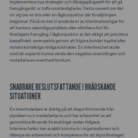
implementera nya strategier och tillvägagångssätt för att gå
framgångsrikt ur tuffa omständigheter. Detta oavsett om det
rör sig om en kris eller en lågkonjunktur där försäljningen
stagnerat. På så vis kan ni använda er av interimslösningar för
att hantera väsentliga problem eller eliminera hot för
företagets framgång. I lågkonjunktur är det viktigt att prioritera
kassaflödet, exempelvis genom att frigöra bundet kapital eller
minska kortsiktiga rörliga kostnader. En interimschef skulle
med sin expertis kunna vända den negativa utvecklingen och
motarbeta en eventuell konkurs.
SNABBARE BESLUTSFATTANDE I BRÅDSKANDE
SITUATIONER
En interimsledare är duktig på att skapa förtroende från
styrelsen och medarbetarna och har erfarenhet av att
genomföra liknande förändringar sedan tidigare.
Interimschefen kan snabbt komma in i organisationen och
tillämpa sin erfarenhet och kompetens för att styra företaget