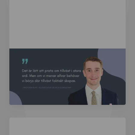
Blogg
Den bortglömda tillväxtfaktorn – varför så få företag
har en strategi för säljkompetens
Tillväxt diskuteras ständigt i ledningsgrupper och
styrelserum. Digitalisering, expansion och
internationalisering. Men en avgörande...