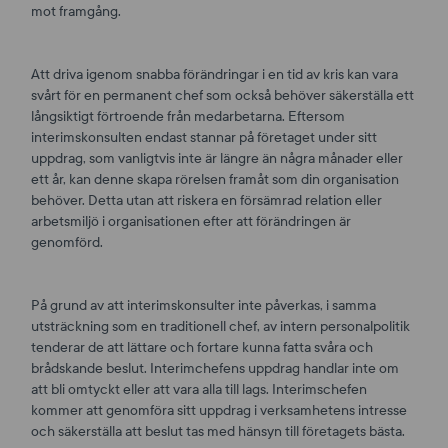
mot framgång.
Att driva igenom snabba förändringar i en tid av kris kan vara
svårt för en permanent chef som också behöver säkerställa ett
långsiktigt förtroende från medarbetarna. Eftersom
interimskonsulten endast stannar på företaget under sitt
uppdrag, som vanligtvis inte är längre än några månader eller
ett år, kan denne skapa rörelsen framåt som din organisation
behöver. Detta utan att riskera en försämrad relation eller
arbetsmiljö i organisationen efter att förändringen är
genomförd.
På grund av att interimskonsulter inte påverkas, i samma
utsträckning som en traditionell chef, av intern personalpolitik
tenderar de att lättare och fortare kunna fatta svåra och
brådskande beslut. Interimchefens uppdrag handlar inte om
att bli omtyckt eller att vara alla till lags. Interimschefen
kommer att genomföra sitt uppdrag i verksamhetens intresse
och säkerställa att beslut tas med hänsyn till företagets bästa.