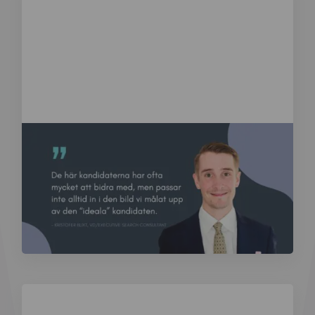
Blogg
Tyst potential – varför vi missar några av våra bästa
kandidater
Det är inte alltid de mest självsäkra, vältaliga eller socialt
skickliga kandidaterna som blir de mest framgångsrika.
Ändå är det ofta...