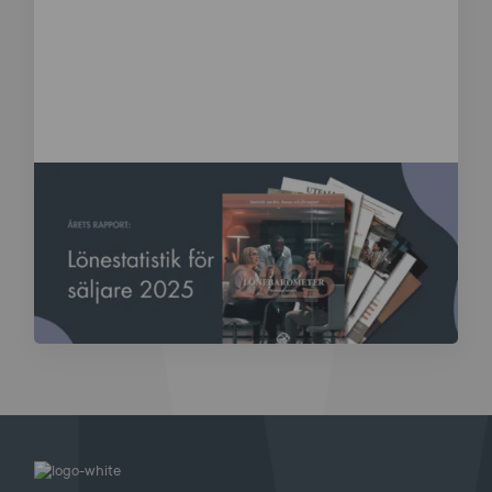
Blogg
Lönestatistik för säljare 2025
Hur ser löneutvecklingen egentligen ut för personer som
jobbar med försäljning i Sverige? Vilka branscher sticker
ut, och hur har lågk...