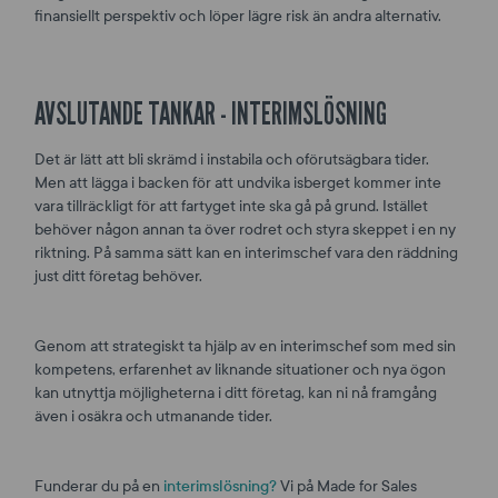
Cookies
annonsmätning
finansiellt perspektiv och löper lägre risk än andra alternativ.
för
anpassade
annonser
AVSLUTANDE TANKAR - INTERIMSLÖSNING
Det är lätt att bli skrämd i instabila och oförutsägbara tider.
Men att lägga i backen för att undvika isberget kommer inte
vara tillräckligt för att fartyget inte ska gå på grund. Istället
behöver någon annan ta över rodret och styra skeppet i en ny
riktning. På samma sätt kan en interimschef vara den räddning
just ditt företag behöver.
Genom att strategiskt ta hjälp av en interimschef som med sin
kompetens, erfarenhet av liknande situationer och nya ögon
kan utnyttja möjligheterna i ditt företag, kan ni nå framgång
även i osäkra och utmanande tider.
Funderar du på en
interimslösning?
Vi på Made for Sales