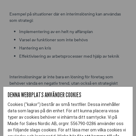
Exempel på situationer där en interimslösning kan användas
som strategi:
Implementering av en helt ny affärsplan
Varsel av funktioner som inte behövs
Hantering en kris
Effektivisering av arbetsprocesser med hjälp av teknik
Interimslösningar är inte bara en lösning för företag som
behöver vända en negativ trend, utan också en strategiskt
smart åtgärd, även när företaget går bra. Det är särskilt
DENNA WEBBPLATS ANVÄNDER COOKIES
fördelaktigt i situationer där ni vill expandera till en ny marknad
eller starta upp en ny funktion, såsom en supportavdelning
Cookies ("kakor") består av små textfiler. Dessa innehåller
eller ett nytt affärsområde. Genom att anlita en interimchef för
data som lagras på din enhet. För att kunna placera vissa
att leda och hantera denna övergångsperiod eller analysera
typer av cookies behöver vi inhämta ditt samtycke. Vi på
möjligheterna kan ni dra nytta av extern expertis och
Made for Sales Nordic AB, orgnr. 556790-0286 använder oss
erfarenhet utan att binda er långsiktigt, vilket ger er flexibilitet
av följande slags cookies. För att läsa mer om vilka cookies vi
och minskar riskerna i er expansions- eller lanseringsinitiativ.