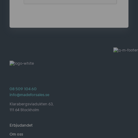
08 509 104 60
info@madeforsales.se
Klarabergsviadukten 63,
111 64 Stockholm
Erbjudandet
Om oss