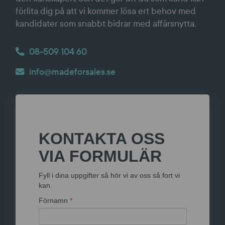
Cookies
annonsmätning
förlita dig på att vi kommer lösa ert behov med
för
anpassade
kandidater som snabbt bidrar med affärsnytta.
annonser
08-509 104 60
info@madeforsales.se