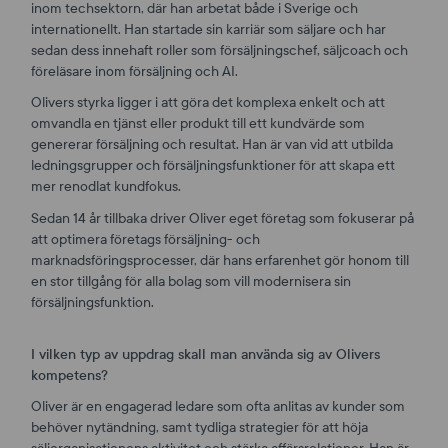
inom techsektorn, där han arbetat både i Sverige och
internationellt. Han startade sin karriär som säljare och har
sedan dess innehaft roller som försäljningschef, säljcoach och
föreläsare inom försäljning och AI.
Olivers styrka ligger i att göra det komplexa enkelt och att
omvandla en tjänst eller produkt till ett kundvärde som
genererar försäljning och resultat. Han är van vid att utbilda
ledningsgrupper och försäljningsfunktioner för att skapa ett
mer renodlat kundfokus.
Sedan 14 år tillbaka driver Oliver eget företag som fokuserar på
att optimera företags försäljning- och
marknadsföringsprocesser, där hans erfarenhet gör honom till
en stor tillgång för alla bolag som vill modernisera sin
försäljningsfunktion.
I vilken typ av uppdrag skall man använda sig av Olivers
kompetens?
Oliver är en engagerad ledare som ofta anlitas av kunder som
behöver nytändning, samt tydliga strategier för att höja
säljorganisationens aktivitet och stärka affärsrelationer. Han är