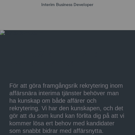
för
Interim Business Developer
anpassade
annonser
KONTAKTA OSS OM DU VILL HA HJÄLP MED
REKRYTERING INOM INTERIM
För att göra framgångsrik rekrytering inom
affärsnära interima tjänster behöver man
ha kunskap om både affärer och
rekrytering. Vi har den kunskapen, och det
gör att du som kund kan förlita dig på att vi
kommer lösa ert behov med kandidater
som snabbt bidrar med affärsnytta.