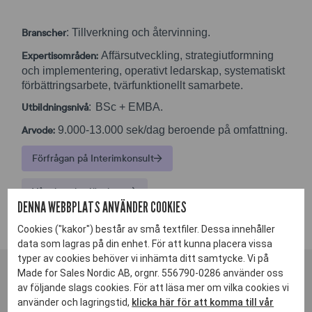
Branscher
: Tillverkning och återvinning.
Expertisområden:
Affärsutveckling, strategiutformning
och implementering, operativt ledarskap, systematiskt
förbättringsarbete, tvärfunktionellt samarbete.
Utbildningsnivå
: BSc + EMBA.
Arvode:
9.000-13.000 sek/dag beroende på omfattning.
Förfrågan på Interimkonsult
Våra interimslösningar
DENNA WEBBPLATS ANVÄNDER COOKIES
Cookies ("kakor") består av små textfiler. Dessa innehåller
data som lagras på din enhet. För att kunna placera vissa
typer av cookies behöver vi inhämta ditt samtycke. Vi på
Made for Sales Nordic AB, orgnr. 556790-0286 använder oss
av följande slags cookies. För att läsa mer om vilka cookies vi
SE FLER INTERIMKONSULTER
använder och lagringstid,
klicka här för att komma till vår