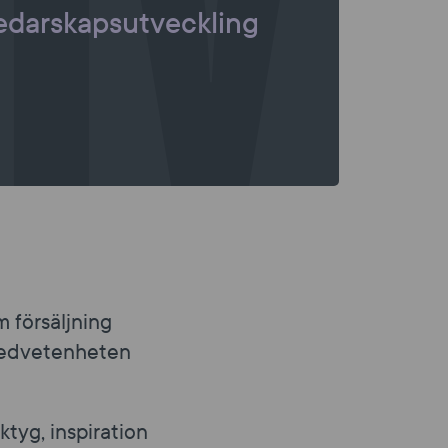
edarskapsutveckling
m försäljning
a medvetenheten
tyg, inspiration