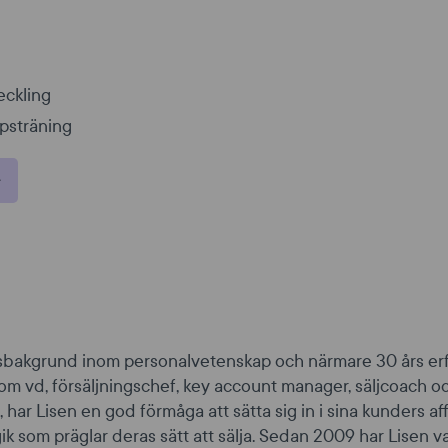
g
eckling
psträning
sbakgrund inom personalvetenskap och närmare 30 års er
som vd, försäljningschef, key account manager, säljcoach o
, har Lisen en god förmåga att sätta sig in i sina kunders 
ik som präglar deras sätt att sälja.
Sedan 2009 har Lisen v