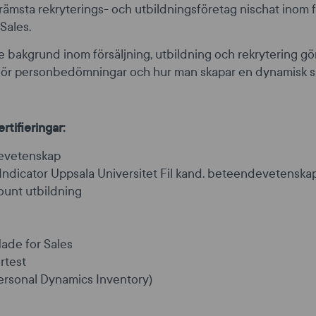
s främsta rekryterings- och utbildningsföretag nischat inom 
Sales.
bakgrund inom försäljning, utbildning och rekrytering gör
 för personbedömningar och hur man skapar en dynamisk säl
rtifieringar:
devetenskap
Indicator Uppsala Universitet Fil kand. beteendevetenska
ount utbildning
ade for Sales
rtest
ersonal Dynamics Inventory)