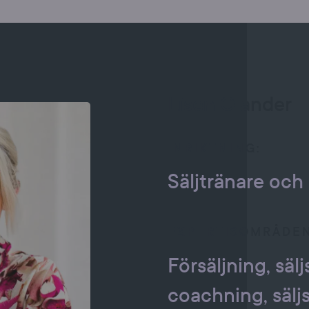
Lisen Olander
INRIKTNING:
Säljtränare och
EXPERTISOMRÅDEN
Försäljning
, säl
coachning, säljst