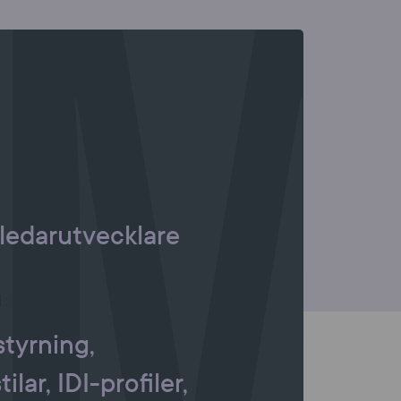
 ledarutvecklare
:
jstyrning,
ilar, IDI-profiler,