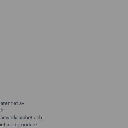
farenhet av
ch
affärsverksamhet och
arit medgrundare