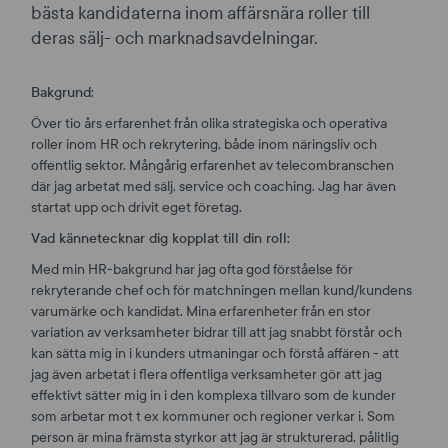
bästa kandidaterna inom affärsnära roller till
deras sälj- och marknadsavdelningar.
Bakgrund:
Över tio års erfarenhet från olika strategiska och operativa
roller inom HR och rekrytering, både inom näringsliv och
offentlig sektor. Mångårig erfarenhet av telecombranschen
där jag arbetat med sälj, service och coaching. Jag har även
startat upp och drivit eget företag.
Vad kännetecknar dig kopplat till din roll:
Med min HR-bakgrund har jag ofta god förståelse för
rekryterande chef och för matchningen mellan kund/kundens
varumärke och kandidat. Mina erfarenheter från en stor
variation av verksamheter bidrar till att jag snabbt förstår och
kan sätta mig in i kunders utmaningar och förstå affären - att
jag även arbetat i flera offentliga verksamheter gör att jag
effektivt sätter mig in i den komplexa tillvaro som de kunder
som arbetar mot t ex kommuner och regioner verkar i. Som
person är mina främsta styrkor att jag är strukturerad, pålitlig