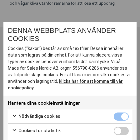
och vågar kliva utanför ramarna för att lösa ett uppdrag.
DENNA WEBBPLATS ANVÄNDER
COOKIES
Cookies ("kakor") består av små textfiler. Dessa innehåller
SE FLER MEDARBETARE
data som lagras på din enhet. För att kunna placera vissa
typer av cookies behöver vi inhämta ditt samtycke. Vi på
Made for Sales Nordic AB, orgnr. 556790-0286 använder oss
av följande slags cookies. För att läsa mer om vilka cookies vi
använder och lagringstid,
klicka här för att komma till vår
Göran Fryklund
cookiepolicy.
Executive Search Consultant
Hantera dina cookieinställningar
073 204 32 24
Nödvändi
Maila mig
Nödvändiga cookies
cookies
Markera
kryssruta
för
Cookies
Cookies för statistik
att
för
Markera
samtycka