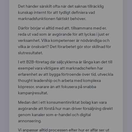
Det händer särskilt ofta när det saknas tillräcklig
kunskap internt för att tydligt definiera vad
marknadsfunktionen faktiskt behöver.
Därför börjar vi alltid med att, tillsammans med er,
reda ut vad som är avgörande för att lyckas i just er
verksamhet. Vilka kompetenser är nödvändiga och
vilka är önskvärt? Det förarbetet gör stor skillnad för
slutresultatet.
I ett B2B-företag där säljcyklerna är långa kan det till
exempel vara viktigare att marknadschefen har
erfarenhet av att bygga förtroende över tid, utveckla
thought leadership och arbeta med komplexa
köpresor, snarare än att fokusera på snabba
kampanjresultat.
Medan det i ett konsumentinriktat bolag kan vara
avgörande att förstå hur man driver försäljning direkt
genom kanaler som e-handel och digital
annonsering.
Vi anpassar alltid processen efter hur er affär ser ut