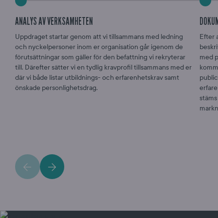
ANALYS AV VERKSAMHETEN
DOKU
Uppdraget startar genom att vi tillsammans med ledning
Efter 
och nyckelpersoner inom er organisation går igenom de
beskr
förutsättningar som gäller för den befattning vi rekryterar
med po
till. Därefter sätter vi en tydlig kravprofil tillsammans med er
kommer
där vi både listar utbildnings- och erfarenhetskrav samt
public
önskade personlighetsdrag.
erfar
stäms 
markn