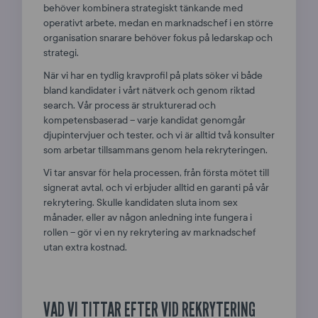
behöver kombinera strategiskt tänkande med
operativt arbete, medan en marknadschef i en större
organisation snarare behöver fokus på ledarskap och
strategi.
När vi har en tydlig kravprofil på plats söker vi både
bland kandidater i vårt nätverk och genom riktad
search. Vår process är strukturerad och
kompetensbaserad – varje kandidat genomgår
djupintervjuer och tester, och vi är alltid två konsulter
som arbetar tillsammans genom hela rekryteringen.
Vi tar ansvar för hela processen, från första mötet till
signerat avtal, och vi erbjuder alltid en garanti på vår
rekrytering. Skulle kandidaten sluta inom sex
månader, eller av någon anledning inte fungera i
rollen – gör vi en ny rekrytering av marknadschef
utan extra kostnad.
VAD VI TITTAR EFTER VID REKRYTERING