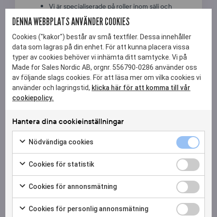
Vi är specialiserade på roller inom sälj och
marknad.
DENNA WEBBPLATS ANVÄNDER COOKIES
Våra rekryteringskonsulter har egen
Cookies ("kakor") består av små textfiler. Dessa innehåller
erfarenhet av marknadsföring, försäljning och
data som lagras på din enhet. För att kunna placera vissa
affärsutveckling.
typer av cookies behöver vi inhämta ditt samtycke. Vi på
Vi arbetar strukturerat och kompetensbaserat
Made for Sales Nordic AB, orgnr. 556790-0286 använder oss
genom hela processen.
av följande slags cookies. För att läsa mer om vilka cookies vi
Vi hjälper er att skapa en kravprofil som
använder och lagringstid,
klicka här för att komma till vår
fungerar i praktiken, inte bara på pappret.
cookiepolicy.
Vi har ett brett nätverk av marknadschefer
och specialister inom marknadsföring.
Hantera dina cookieinställningar
Vi erbjuder även
interimslösningar inom
Nödvändi
Nödvändiga cookies
marknad och kommunikation
för dig med
cookies
Markera
tillfälliga behov.
kryssruta
för
Cookies
Cookies för statistik
att
Vi rekryterar marknadschefer över hela Sverige –
för
Markera
samtycka
statistik
från Stockholm till Göteborg och Malmö – och
för
Cookies
Cookies för annonsmätning
till
kryssruta
anpassar sök och process efter era behov och
att
för
Markera
användning
samtycka
förutsättningar.
annonsmä
för
av
Cookies
Cookies för personlig annonsmätning
till
kryssruta
att
Nödvändiga
för
Vårt mål är att varje kund ska vara så nöjd att de med