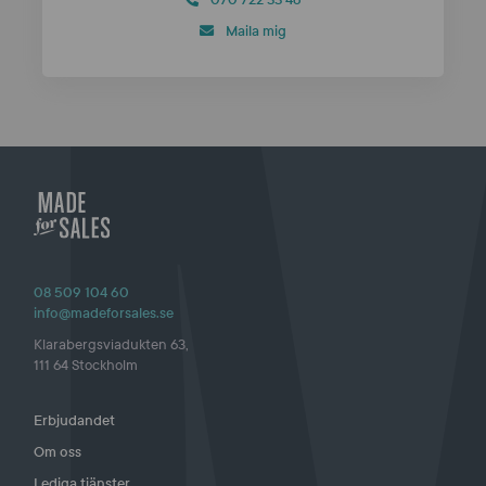
0
70 722 33 46
Maila mig
08 509 104 60
info@madeforsales.se
Klarabergsviadukten 63,
111 64 Stockholm
Erbjudandet
Om oss
Lediga tjänster