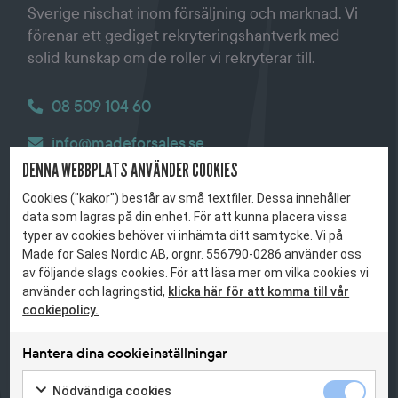
Sverige nischat inom försäljning och marknad. Vi
förenar ett gediget rekryteringshantverk med
solid kunskap om de roller vi rekryterar till.
0
8 509 104 60
info@madeforsales.se
DENNA WEBBPLATS ANVÄNDER COOKIES
Cookies ("kakor") består av små textfiler. Dessa innehåller
data som lagras på din enhet. För att kunna placera vissa
typer av cookies behöver vi inhämta ditt samtycke. Vi på
Made for Sales Nordic AB, orgnr. 556790-0286 använder oss
av följande slags cookies. För att läsa mer om vilka cookies vi
använder och lagringstid,
klicka här för att komma till vår
cookiepolicy.
Hantera dina cookieinställningar
Nödvändi
Nödvändiga cookies