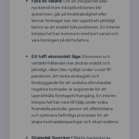
Fylla en vakans:
Om en inköpschef eller
nyckelroll inom inköpsfunktionen blir
sjukskriven, går på föräldraledighet eller
lämnar företaget kan det uppstå ett plötsligt
behov av att snabbt fylla positionen. En interim
inköpschef kan komma in med kort varsel och
vara lösningen på detta behov.
Ett tufft ekonomiskt läge:
Ekonomin och
världsförhållanden kan ändras snabbt och
plötsligt, vilket blev tydligt under covid-19-
pandemin. Att tänka strategiskt och
förebyggande för att undvika oförutsedda
negativa kostnader är avgörande för att
upprätthålla företagets framgång. En interim
inköpschef kan vara till hjälp under svåra
finansiella perioder genom att effektivisera
och optimera befintliga processer för att
skapa kostnadsbesparingar och ökad resiliens.
Strategisk Sourcing:
Effektiv hantering av