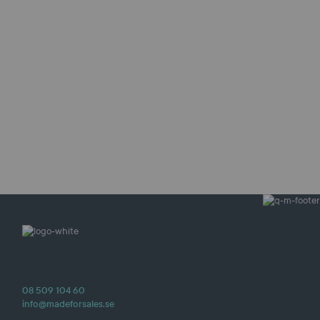
0
70 722 33 46
Maila mig
08 509 104 60
info@madeforsales.se