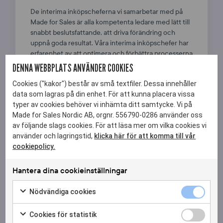
De interima inköpscheferna vi samarbetar med på
Made for Sales är alla kompetenta ledare med lätt till
snabbt beslutsfattande, att driva förändring och
uppnå goda resultat. Våra interima inköpschefer har
erfarenhet av att optimera och förbättra processerna
i en inköpsorganisation och kan utveckla och
DENNA WEBBPLATS ANVÄNDER COOKIES
implementera strategier för att leda funktionen
Cookies ("kakor") består av små textfiler. Dessa innehåller
genom förändring.
data som lagras på din enhet. För att kunna placera vissa
Interimcheferna hos Made for Sales har stor drivkraft
typer av cookies behöver vi inhämta ditt samtycke. Vi på
och hög ambition att genomföra förändringar och
Made for Sales Nordic AB, orgnr. 556790-0286 använder oss
förbättringar, vilket lägger grunden för att varje
av följande slags cookies. För att läsa mer om vilka cookies vi
organisation de samarbetar med inte bara kan möta
använder och lagringstid,
klicka här för att komma till vår
utan också överträffa sina mål.
cookiepolicy.
Våra interimskonsulter
Hantera dina cookieinställningar
Nödvändi
Nödvändiga cookies
ANLITA EN INTERIM INKÖPSCHEF MED OSS
cookies
Markera
kryssruta
för
Cookies
Cookies för statistik
För att framgångsrikt tillsätta en interim inköpschef
att
för