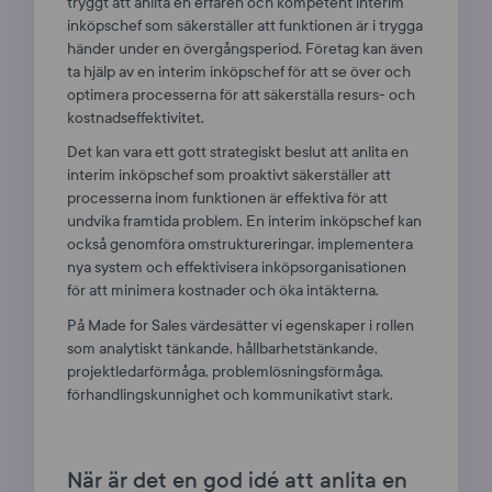
tryggt att anlita en erfaren och kompetent interim
inköpschef som säkerställer att funktionen är i trygga
händer under en övergångsperiod. Företag kan även
ta hjälp av en interim inköpschef för att se över och
optimera processerna för att säkerställa resurs- och
kostnadseffektivitet.
Det kan vara ett gott strategiskt beslut att anlita en
interim inköpschef som proaktivt säkerställer att
processerna inom funktionen är effektiva för att
undvika framtida problem. En interim inköpschef kan
också genomföra omstruktureringar, implementera
nya system och effektivisera inköpsorganisationen
för att minimera kostnader och öka intäkterna.
På Made for Sales värdesätter vi egenskaper i rollen
som analytiskt tänkande, hållbarhetstänkande,
projektledarförmåga, problemlösningsförmåga,
förhandlingskunnighet och kommunikativt stark.
När är det en god idé att anlita en