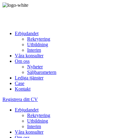
Erbjudandet
Rekrytering
Utbildning
Interim
Våra konsulter
Om oss
Nyheter
Säljbarometern
Lediga tjänster
Case
Kontakt
Registrera ditt CV
Erbjudandet
Rekrytering
Utbildning
Interim
Våra konsulter
Om oss