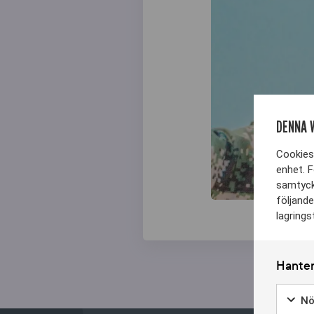
DENNA 
Cookies 
enhet. F
samtyck
följande
lagrings
Hanter
Nö