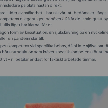
rimsledare på plats nästan direkt.
re i tider av osäkerhet – har ni svårt att bedöma ert långs
 kompetens ni egentligen behöver? Då är det smidigt att hy
 tills läget har klarnat för er.
ågon form av krissituation, en sjukskrivning på en nyckel
ller en pandemi slår till.
 spetskompetens vid specifika behov, då ni inte själva har 
en börsintroduktion som kräver specifik kompetens för att n
ivt – ni betalar endast för faktiskt arbetade timmar.