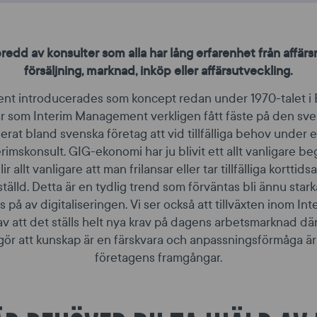
bredd av konsulter som alla har lång erfarenhet från affärs
försäljning, marknad, inköp eller affärsutveckling.
nt introducerades som koncept redan under 1970-talet i 
år som Interim Management verkligen fått fäste på den sv
lerat bland svenska företag att vid tillfälliga behov under
erimskonsult. GIG-ekonomi har ju blivit ett allt vanligare 
r allt vanligare att man frilansar eller tar tillfälliga korttids
nställd. Detta är en tydlig trend som förväntas bli ännu stark
s på av digitaliseringen. Vi ser också att tillväxten inom 
 av att det ställs helt nya krav på dagens arbetsmarknad d
gör att kunskap är en färskvara och anpassningsförmåga är
företagens framgångar.