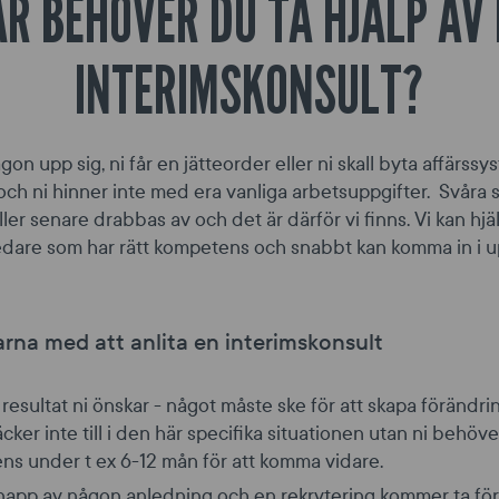
R BEHÖVER DU TA HJÄLP AV
INTERIMSKONSULT?
ågon upp sig, ni får en jätteorder eller ni skall byta affär
 och ni hinner inte med era vanliga arbetsuppgifter. Svåra s
ller senare drabbas av och det är därför vi finns. Vi kan hjä
edare som har rätt kompetens och snabbt kan komma in i 
arna med att anlita en interimskonsult
 resultat ni önskar - något måste ske för att skapa förändr
cker inte till i den här specifika situationen utan ni behöver
s under t ex 6-12 mån för att komma vidare.
knapp av någon anledning och en rekrytering kommer ta för 