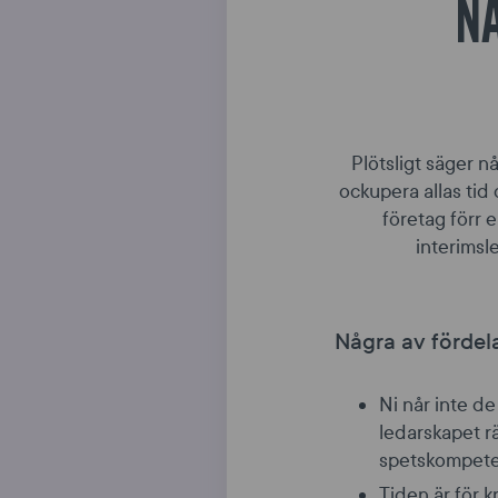
NÄ
Plötsligt säger n
ockupera allas tid
företag förr e
interimsl
Några av fördel
Ni når inte de
ledarskapet rä
spetskompeten
Tiden är för 