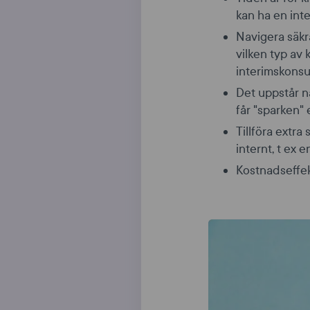
kan ha en inte
Navigera säkra
vilken typ av
interimskonsult
Det uppstår n
får "sparken" e
Tillföra extra
internt, t ex 
Kostnadseffekt