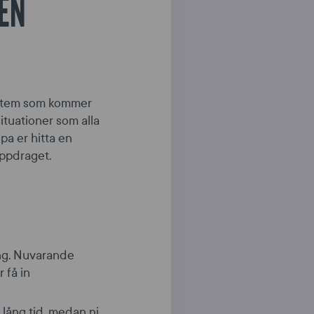
 EN
ssystem som kommer
ituationer som alla
lpa er hitta en
uppdraget.
ing. Nuvarande
 få in
lång tid, medan ni