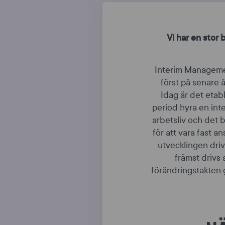
Vi har en stor 
Interim Manageme
först på senare 
Idag är det etab
period hyra en int
arbetsliv och det bli
för att vara fast a
utvecklingen driv
främst drivs
förändringstakten 