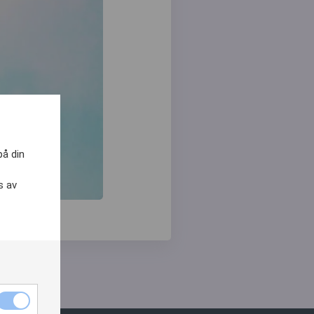
på din
s av
Nödvändiga