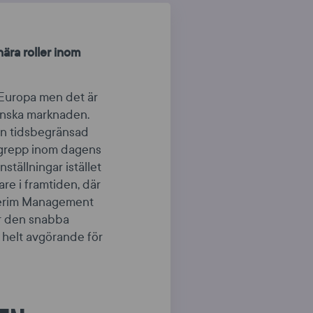
nära roller inom
Europa men det är
enska marknaden.
 en tidsbegränsad
begrepp inom dagens
anställningar istället
are i framtiden, där
Interim Management
är den snabba
 helt avgörande för