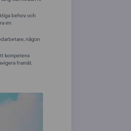
iktiga behov och
ra en
medarbetare, någon
rätt kompetens
avigera framåt.