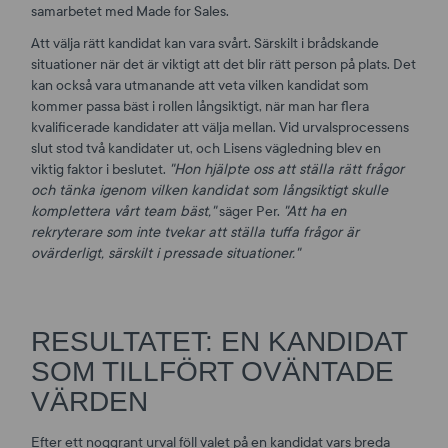
samarbetet med Made for Sales.
Att välja rätt kandidat kan vara svårt. Särskilt i brådskande
situationer när det är viktigt att det blir rätt person på plats. Det
kan också vara utmanande att veta vilken kandidat som
kommer passa bäst i rollen långsiktigt, när man har flera
kvalificerade kandidater att välja mellan. Vid urvalsprocessens
slut stod två kandidater ut, och Lisens vägledning blev en
viktig faktor i beslutet.
"Hon hjälpte oss att ställa rätt frågor
och tänka igenom vilken kandidat som långsiktigt skulle
komplettera vårt team bäst,"
säger Per.
"Att ha en
rekryterare som inte tvekar att ställa tuffa frågor är
ovärderligt, särskilt i pressade situationer."
RESULTATET: EN KANDIDAT
SOM TILLFÖRT OVÄNTADE
VÄRDEN
Efter ett noggrant urval föll valet på en kandidat vars breda