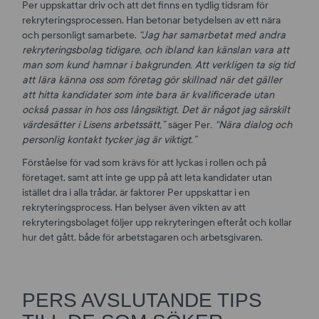
Per uppskattar driv och att det finns en tydlig tidsram för
rekryteringsprocessen. Han betonar betydelsen av ett nära
och personligt samarbete.
“Jag har samarbetat med andra
rekryteringsbolag tidigare, och ibland kan känslan vara att
man som kund hamnar i bakgrunden. Att verkligen ta sig tid
att lära känna oss som företag gör skillnad när det gäller
att hitta kandidater som inte bara är kvalificerade utan
också passar in hos oss långsiktigt. Det är något jag särskilt
värdesätter i Lisens arbetssätt,”
säger Per
. “Nära dialog och
personlig kontakt tycker jag är viktigt.”
Förståelse för vad som krävs för att lyckas i rollen och på
företaget, samt att inte ge upp på att leta kandidater utan
istället dra i alla trådar, är faktorer Per uppskattar i en
rekryteringsprocess. Han belyser även vikten av att
rekryteringsbolaget följer upp rekryteringen efteråt och kollar
hur det gått, både för arbetstagaren och arbetsgivaren.
PERS AVSLUTANDE TIPS