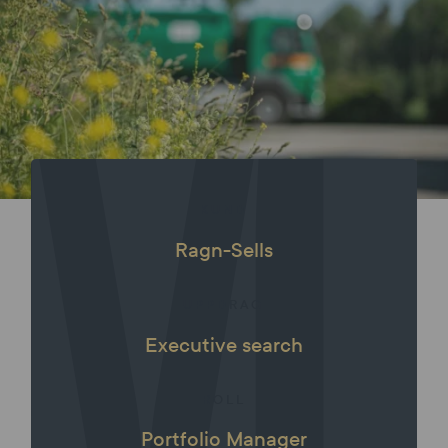
KUND
Ragn-Sells
UPPDRAG
Executive search
ROLL
Portfolio Manager