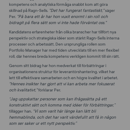
kompetens och analytiska förmåga snabbt kom att göra
skillnad på Ragn-Sells.
"Det har fungerat fantastiskt,"
säger
Per.
"På bara ett år har hon vuxit enormt i sin roll och
bidragit på flera sätt som vi inte hade förväntat oss."
Kandidatens erfarenheter från olika branscher har tillfört nya
perspektiv och strategiska idéer som stärkt Ragn-Sells interna
processer och arbetssätt. Den ursprungliga rollen som
Portfolio Manager har med tiden utvecklats till en mer flexibel
roll, där hennes breda kompetens verkligen kommit till sin rätt.
Genom sitt bidrag har hon medverkat till förbättringar i
organisationens struktur för leverantörshantering, vilket har
lett till effektivare samarbeten och en högre kvalitet i arbetet.
"Hennes insikter har gjort att vi kan arbeta mer fokuserat
och kvalitativt,"
förklarar Per.
“Jag uppskattar personer som kan ifrågasätta på ett
konstruktivt sätt och komma med idéer för förbättringar,”
tillägger han.
“Vi som varit här länge kan lätt bli
hemmablinda, och det har varit värdefullt att få in någon
som ser saker ur ett nytt perspektiv.”