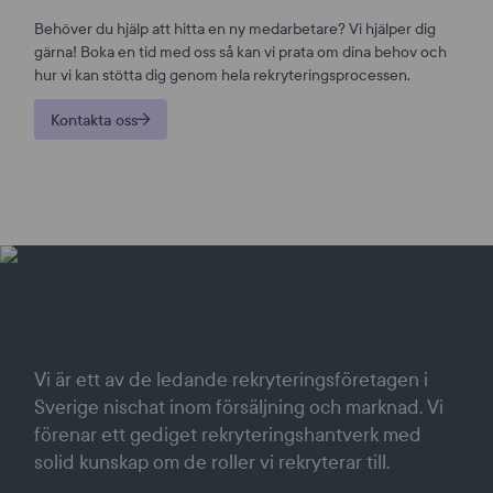
Behöver du hjälp att hitta en ny medarbetare? Vi hjälper dig
gärna! Boka en tid med oss så kan vi prata om dina behov och
hur vi kan stötta dig genom hela rekryteringsprocessen.
Kontakta oss
VILL DU BLI KONTAKTAD?
Vi är ett av de ledande rekryteringsföretagen i
Sverige nischat inom försäljning och marknad. Vi
förenar ett gediget rekryteringshantverk med
solid kunskap om de roller vi rekryterar till.