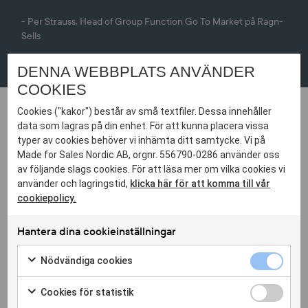
- Per Strauss, Head of Group Function Go To Market på Ragn-
Sells
DENNA WEBBPLATS ANVÄNDER
COOKIES
Cookies ("kakor") består av små textfiler. Dessa innehåller
data som lagras på din enhet. För att kunna placera vissa
ATT ANLITA ETT
typer av cookies behöver vi inhämta ditt samtycke. Vi på
Made for Sales Nordic AB, orgnr. 556790-0286 använder oss
REKRYTERINGSFÖRETAG
av följande slags cookies. För att läsa mer om vilka cookies vi
ISTÄLLET FÖR ATT
använder och lagringstid,
klicka här för att komma till vår
cookiepolicy.
REKRYTERA SJÄLV
Hantera dina cookieinställningar
Per förklarar att beslutet att samarbeta med Made for Sales
grundade sig i behovet av att spara tid och få tillgång till
Nödvändi
specialistkompetens för att hitta rätt kandidat
. “Vi trodde att
Nödvändiga cookies
cookies
Markera
vi visste vilken kompetens vi behövde, men under
kryssruta
för
processens gång blev det tydligt att rollen kunde växa och
Cookies
Cookies för statistik
att
för
ta en bredare form. Made for Sales hjälpte oss att ställa
Markera